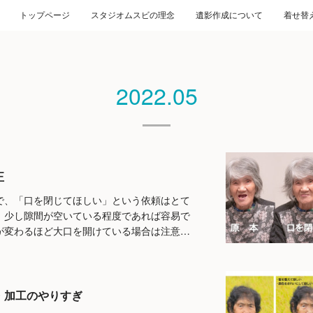
トップページ
スタジオムスビの理念
遺影作成について
着せ替
2022
.
05
正
で、「口を閉じてほしい」という依頼はとて
。少し隙間が空いている程度であれば容易で
が変わるほど大口を開けている場合は注意…
・加工のやりすぎ